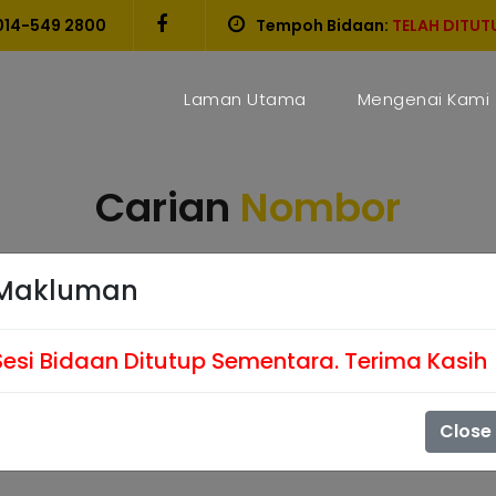
014-549 2800
Tempoh Bidaan:
TELAH DITUT
Laman Utama
Mengenai Kami
Carian
Nombor
CARI NOMBOR PLAT YANG ANDA INGINKAN
Makluman
Sesi Bidaan Ditutup Sementara. Terima Kasih
Close
Mulakan Carian