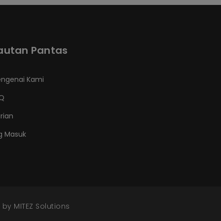
autan Pantas
ngenai Kami
Q
rian
g Masuk
d by
MITEZ Solutions