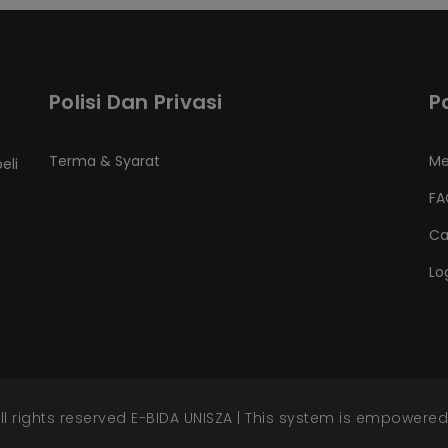
Polisi Dan Privasi
P
Terma & Syarat
Me
eli
FA
Ca
Lo
l rights reserved E-BIDA UNISZA | This system is empowere